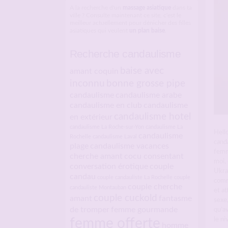
A la recherche d'un
massage asiatique
dans ta
ville ? Consulte maintenant ce site, c'est le
meilleur actuellement pour dénicher des filles
asiatiques qui veulent
un plan baise
.
Recherche candaulisme
baise avec
amant coquin
inconnu
bonne grosse pipe
candaulisme
candaulisme arabe
candaulisme en club
candaulisme
candaulisme hotel
en extérieur
candaulisme La Roche-sur-Yon
candaulisme La
Hello
candaulisme
Rochelle
candaulisme Laval
cand
plage
candaulisme vacances
femm
cherche amant
cocu consentant
moi, 
conversation érotique
couple
Ukrai
candau
couple candauliste La Rochelle
couple
comm
couple cherche
candauliste Montauban
et at
couple cuckold
amant
fantasme
sexe,
de tromper
femme gourmande
qu’av
le ni
femme offerte
homme