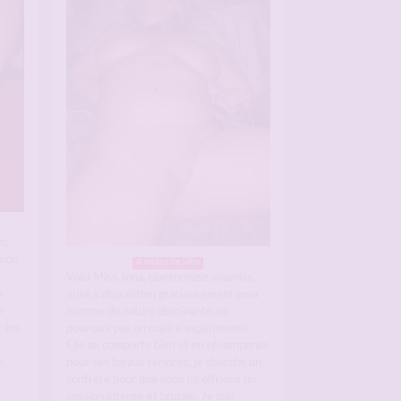
n.
ande
A moins de 5Km
Voici Miss Jena, plantureuse soumise,
a
mise à disposition gracieusement pour
r
homme de nature dominante ou
 les
pourquoi pas un maître expérimenté.
Elle se comporte bien et en récompense
.
pour ses loyaux services, je cherche un
confrère pour que nous lui offrions un
session intense et brutale. Je suis