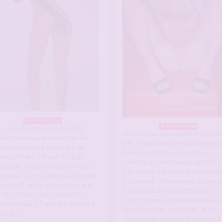
A moins de 5Km
A moins de 5Km
 … j’espère trouver sur ce site
Nadia et Pascal couple libertin coqui
aulisme ce que je recherche. Ma
Elle 31 ans blonde très jolie gourm
e est beaucoup plus jeune que
libertine, lui 38 ans, candauliste
elle a 28 ans. Elle est d’origine
confirmé qui aime beaucoup offrir s
nienne, voici une photo d’elle et
jolie femme à d’autres hommes pou
e vous le voyez elle est très sexy
jeux sexuels. Nous venons ici car sur
tirante. Grande, très portée sur le
autres sites de rencontres nous
 elle a réussi a me convaincre
n’arrivons pas a trouver la perle rare
ec mon âge (57 ans) je n’avais plus
Nous aimerions rencontrer un bel
veau[…]
homme galant et expérimenté pour