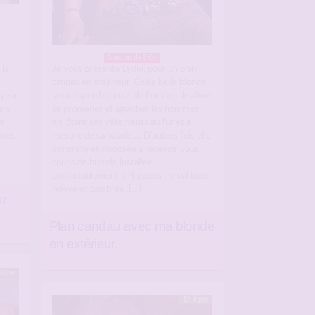
A moins de 5Km
 la
Je vous présente Lydie, pour un plan
candau en extérieur. Cette belle blonde
oyeur
sera disponible pour de l’exhib, elle aime
ers
se promener et aguicher les hommes
e
en ôtant ses vêtements au fur et à
rer,
mesure de sa balade … D’autres fois elle
est prête et disposée a recevoir vous
coups de buttoir, installée
confortablement à 4 pattes , le cul bien
relevé et cambrée ,[…]
ur
Plan candau avec ma blonde
en extérieur.
ligne
En ligne