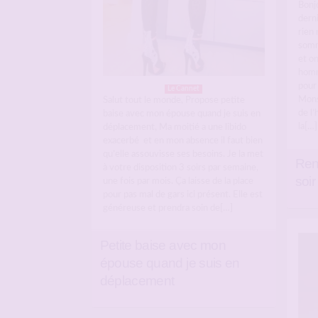
Bonjo
dern
rien 
somme
et o
homm
pour
Le Cannet
Monsi
Salut tout le monde, Propose petite
de l’
baise avec mon épouse quand je suis en
la[…]
déplacement, Ma moitié a une libido
exacerbé et en mon absence il faut bien
qu’elle assouvisse ses besoins. Je la met
Ren
à votre disposition 3 soirs par semaine,
soir
une fois par mois. Ça laisse de la place
pour pas mal de gars ici présent. Elle est
généreuse et prendra soin de[…]
Petite baise avec mon
épouse quand je suis en
déplacement