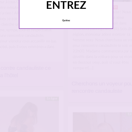
ENTREZ
ur à tous On s’y prend un peu à la
A moins de 5Km
ière minute mais bon qui ne tente
Salut à tous les mecs du site ! Nous
n’a rien ! Allez on se lance, nous
sommes un cple exhib qui aime
s ce soir dans la région a l’hotel,
Quittez
beaucoup vadrouiller le soir dans
n cherche un jeune homme, ou un
différents parkings et petits bois de
e, sympa, cool et respectueux
région, monsieur adore montrer sa
 une rencontre candauliste.
femme sexy. Nous cherchons un v
eur viendra vous accueillir en bas
pour rencontre candauliste le soir v
hotel, puis il vous emmènera dans
22h00. Madame commencera par s
dévêtir dans la voiture pour se mont
en dessous sexy, puis si vous êtes
contre candauliste ce
sympa et[…]
 a l’hôtel
Cherchons un voyeur po
rencontre candauliste
En ligne
En 