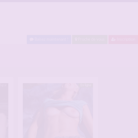
Baisez maintenant !
Proche de vous
Inscription
ligne
En ligne