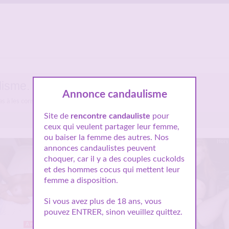
lisme.
Annonce candaulisme
pas à les consulter et vous inscrire pour entamer le dialogue.
Site de
rencontre candauliste
pour
ceux qui veulent partager leur femme,
ou baiser la femme des autres. Nos
Hors ligne
Hors 
annonces candaulistes peuvent
choquer, car il y a des couples cuckolds
et des hommes cocus qui mettent leur
femme a disposition.
Si vous avez plus de 18 ans, vous
pouvez ENTRER, sinon veuillez quittez.
A moins de 5Km