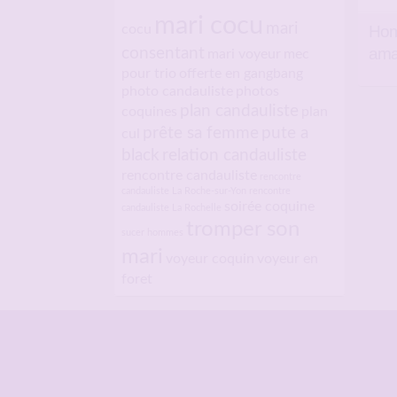
mari cocu
mari
Hom
cocu
ama
consentant
mari voyeur
mec
pour trio
offerte en gangbang
photo candauliste
photos
plan candauliste
coquines
plan
prête sa femme
pute a
cul
black
relation candauliste
rencontre candauliste
rencontre
candauliste La Roche-sur-Yon
rencontre
soirée coquine
candauliste La Rochelle
tromper son
sucer hommes
mari
voyeur coquin
voyeur en
foret