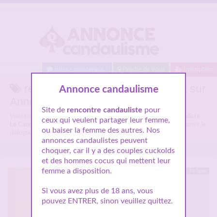
Baisez maintenant !
Proche de vous
Inscription
rencontre candauliste Le Cannet sur
Annonce candaulisme
Annonces candaulisme.
Site de
rencontre candauliste
pour
Voici tous les profils des candaulistes parlant de
rencontre candauliste
ceux qui veulent partager leur femme,
Le Cannet
, n'hésitez pas à les consulter et vous inscrire pour entamer le
ou baiser la femme des autres. Nos
dialogue.
annonces candaulistes peuvent
choquer, car il y a des couples cuckolds
et des hommes cocus qui mettent leur
femme a disposition.
En ligne
Si vous avez plus de 18 ans, vous
pouvez ENTRER, sinon veuillez quittez.