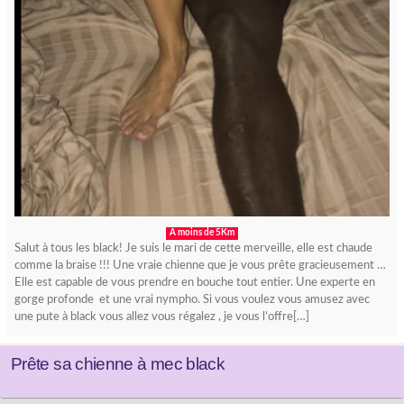
A moins de 5Km
Salut à tous les black! Je suis le mari de cette merveille, elle est chaude
comme la braise !!! Une vraie chienne que je vous prête gracieusement …
Elle est capable de vous prendre en bouche tout entier. Une experte en
gorge profonde et une vrai nympho. Si vous voulez vous amusez avec
une pute à black vous allez vous régalez , je vous l’offre[…]
Prête sa chienne à mec black