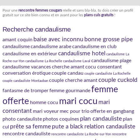
Pour une
rencontre femmes cougars
réelle et sans bla-bla, tu dois créer un profil
gratuit sur ce site bien connu et en avant pour les
plans culs gratuits
!
Recherche candaulisme
baise avec inconnu
bonne grosse pipe
amant coquin
candaulisme
candaulisme arabe
candaulisme en club
candaulisme hotel
candaulisme en extérieur
candaulisme La
candaulisme plage
Roche-sur-Yon
candaulisme La Rochelle
candaulisme Laval
candaulisme vacances
cherche amant
cocu consentant
conversation érotique
couple candau
couple candauliste La Rochelle
couple cuckold
couple cherche amant
couple candauliste Montauban
femme
fantasme de tromper
femme gourmande
mari cocu
offerte
mari
homme cocu
consentant
mari voyeur
mec pour trio
offerte en gangbang
plan candauliste
photo candauliste
photos coquines
plan
prête sa femme
pute a black
relation candauliste
cul
rencontre candauliste
rencontre candauliste La Roche-sur-Yon
rencontre