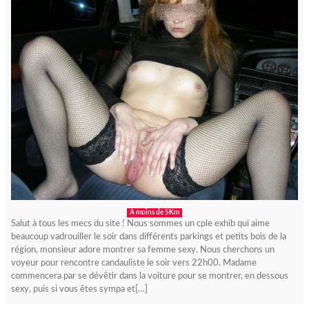
A moins de 5Km
Salut à tous les mecs du site ! Nous sommes un cple exhib qui aime
beaucoup vadrouiller le soir dans différents parkings et petits bois de la
région, monsieur adore montrer sa femme sexy. Nous cherchons un
voyeur pour rencontre candauliste le soir vers 22h00. Madame
commencera par se dévêtir dans la voiture pour se montrer, en dessous
sexy, puis si vous êtes sympa et[…]