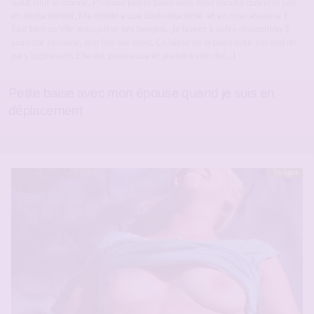
Salut tout le monde, Propose petite baise avec mon épouse quand je suis
en déplacement, Ma moitié a une libido exacerbé et en mon absence il
faut bien qu’elle assouvisse ses besoins. Je la met à votre disposition 3
soirs par semaine, une fois par mois. Ça laisse de la place pour pas mal de
gars ici présent. Elle est généreuse et prendra soin de[…]
Petite baise avec mon épouse quand je suis en
déplacement
En ligne