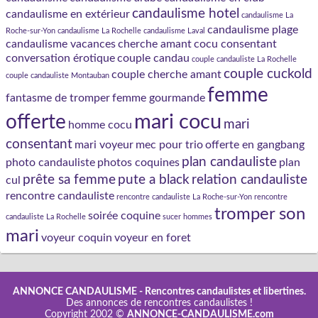
candaulisme hotel
candaulisme en extérieur
candaulisme La
candaulisme plage
Roche-sur-Yon
candaulisme La Rochelle
candaulisme Laval
candaulisme vacances
cherche amant
cocu consentant
conversation érotique
couple candau
couple candauliste La Rochelle
couple cuckold
couple cherche amant
couple candauliste Montauban
femme
fantasme de tromper
femme gourmande
mari cocu
offerte
mari
homme cocu
consentant
mari voyeur
mec pour trio
offerte en gangbang
plan candauliste
photo candauliste
photos coquines
plan
prête sa femme
pute a black
relation candauliste
cul
rencontre candauliste
rencontre candauliste La Roche-sur-Yon
rencontre
tromper son
soirée coquine
candauliste La Rochelle
sucer hommes
mari
voyeur coquin
voyeur en foret
ANNONCE CANDAULISME
- Rencontres candaulistes et libertines.
Des annonces de rencontres candaulistes !
Copyright 2002 ©
ANNONCE-CANDAULISME.com