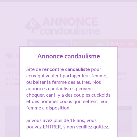
Baisez maintenant !
Proche de vous
Inscription
rencontre candauliste Sartrouville
Annonce candaulisme
sur Annonces candaulisme.
Site de
rencontre candauliste
pour
Voici tous les profils des candaulistes parlant de
rencontre candauliste
ceux qui veulent partager leur femme,
Sartrouville
, n'hésitez pas à les consulter et vous inscrire pour entamer
ou baiser la femme des autres. Nos
le dialogue.
annonces candaulistes peuvent
choquer, car il y a des couples cuckolds
et des hommes cocus qui mettent leur
femme a disposition.
Hors ligne
Si vous avez plus de 18 ans, vous
pouvez ENTRER, sinon veuillez quittez.