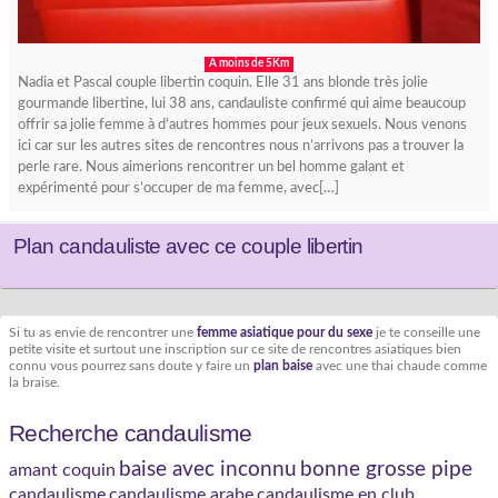
A moins de 5Km
Nadia et Pascal couple libertin coquin. Elle 31 ans blonde très jolie
gourmande libertine, lui 38 ans, candauliste confirmé qui aime beaucoup
offrir sa jolie femme à d’autres hommes pour jeux sexuels. Nous venons
ici car sur les autres sites de rencontres nous n’arrivons pas a trouver la
perle rare. Nous aimerions rencontrer un bel homme galant et
expérimenté pour s’occuper de ma femme, avec[…]
Plan candauliste avec ce couple libertin
Si tu as envie de rencontrer une
femme asiatique pour du sexe
je te conseille une
petite visite et surtout une inscription sur ce site de rencontres asiatiques bien
connu vous pourrez sans doute y faire un
plan baise
avec une thai chaude comme
la braise.
Recherche candaulisme
baise avec inconnu
bonne grosse pipe
amant coquin
candaulisme
candaulisme arabe
candaulisme en club