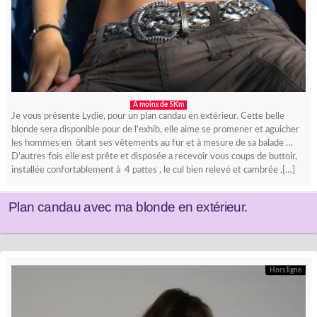
A moins de 5Km
Je vous présente Lydie, pour un plan candau en extérieur. Cette belle
blonde sera disponible pour de l’exhib, elle aime se promener et aguicher
les hommes en ôtant ses vêtements au fur et à mesure de sa balade …
D’autres fois elle est prête et disposée a recevoir vous coups de buttoir,
installée confortablement à 4 pattes , le cul bien relevé et cambrée ,[…]
Plan candau avec ma blonde en extérieur.
Hors ligne