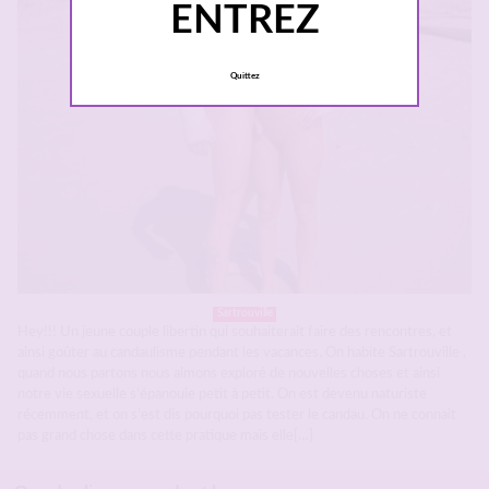
ENTREZ
Quittez
Sartrouville
Hey!!! Un jeune couple libertin qui souhaiterait faire des rencontres, et
ainsi goûter au candaulisme pendant les vacances. On habite Sartrouville ,
quand nous partons nous aimons exploré de nouvelles choses et ainsi
notre vie sexuelle s’épanouie petit à petit. On est devenu naturiste
récemment, et on s’est dis pourquoi pas tester le candau. On ne connait
pas grand chose dans cette pratique mais elle[…]