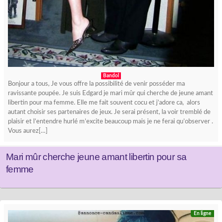
Bandol
Bonjour a tous, Je vous offre la possibilité de venir posséder ma
ravissante poupée. Je suis Edgard je mari mûr qui cherche de jeune amant
libertin pour ma femme. Elle me fait souvent cocu et j’adore ca, alors
autant choisir ses partenaires de jeux. Je serai présent, la voir tremblé de
plaisir et l’entendre hurlé m’excite beaucoup mais je ne ferai qu’observer .
Vous aurez[…]
Mari mûr cherche jeune amant libertin pour sa
femme
En ligne