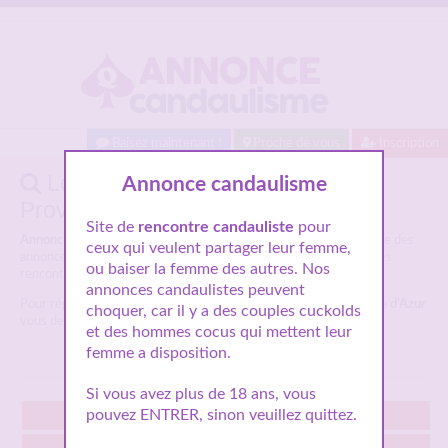
Baisez maintenant !
Proche de vous
Inscription
Les annonces candaulisme :
Annonce candaulisme
Provence-Alpes-Côte d’Azur
Site de
rencontre candauliste
pour
Annonces candaulistes Provence-Alpes-Côte d’Azur :
Voici la liste des
ceux qui veulent partager leur femme,
annonces candaulisme
Provence-Alpes-Côte d’Azur
pour faire des
ou baiser la femme des autres. Nos
rencontres libertines.
annonces candaulistes peuvent
Pour répondre à une
annonce candaulisme Provence-Alpes-Côte d’Azur
choquer, car il y a des couples cuckolds
vous devez vous inscrire GRATUITEMENT
et des hommes cocus qui mettent leur
femme a disposition.
Si vous avez plus de 18 ans, vous
pouvez ENTRER, sinon veuillez quittez.
Aix-en-Provence
Antibes