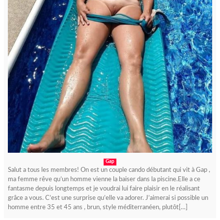
Gap
Salut a tous les membres! On est un couple cando débutant qui vit à Gap ,
ma femme rêve qu’un homme vienne la baiser dans la piscine.Elle a ce
fantasme depuis longtemps et je voudrai lui faire plaisir en le réalisant
grâce a vous. C’est une surprise qu’elle va adorer. J’aimerai si possible un
homme entre 35 et 45 ans , brun, style méditerranéen, plutôt[…]