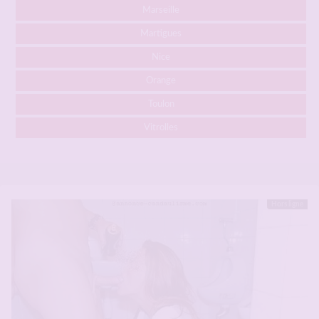
Marseille
Martigues
Nice
Orange
Toulon
Vitrolles
Hors ligne