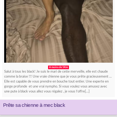
A moins de 5Km
Salut à tous les black! Je suis le mari de cette merveille, elle est chaude
comme la braise !!! Une vraie chienne que je vous prête gracieusement …
Elle est capable de vous prendre en bouche tout entier. Une experte en
gorge profonde et une vrai nympho. Si vous voulez vous amusez avec
une pute à black vous allez vous régalez , je vous l’offre[…]
Prête sa chienne à mec black