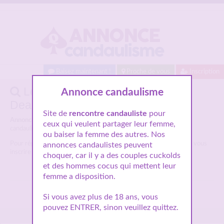
Baisez maintenant !
Proche de vous
Inscription
Les annonces candaulisme :
Annonce candaulisme
Deauville
Site de
rencontre candauliste
pour
Annonces candaulistes Deauville :
Voici la liste des annonces
ceux qui veulent partager leur femme,
candaulisme
Deauville
pour faire des rencontres libertines.
ou baiser la femme des autres. Nos
Pour répondre à une
annonce candaulisme Deauville
vous devez vous
annonces candaulistes peuvent
inscrire GRATUITEMENT
choquer, car il y a des couples cuckolds
et des hommes cocus qui mettent leur
femme a disposition.
Si vous avez plus de 18 ans, vous
pouvez ENTRER, sinon veuillez quittez.