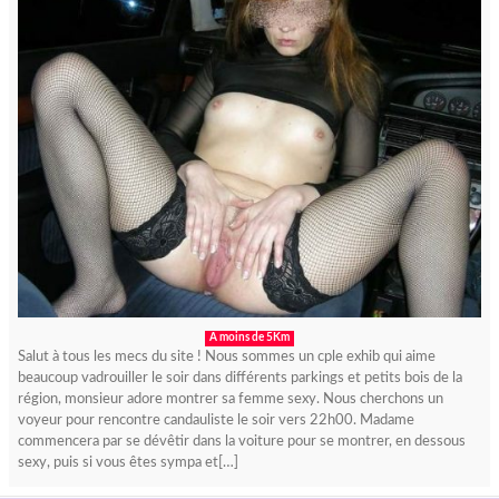
A moins de 5Km
Salut à tous les mecs du site ! Nous sommes un cple exhib qui aime
beaucoup vadrouiller le soir dans différents parkings et petits bois de la
région, monsieur adore montrer sa femme sexy. Nous cherchons un
voyeur pour rencontre candauliste le soir vers 22h00. Madame
commencera par se dévêtir dans la voiture pour se montrer, en dessous
sexy, puis si vous êtes sympa et[…]