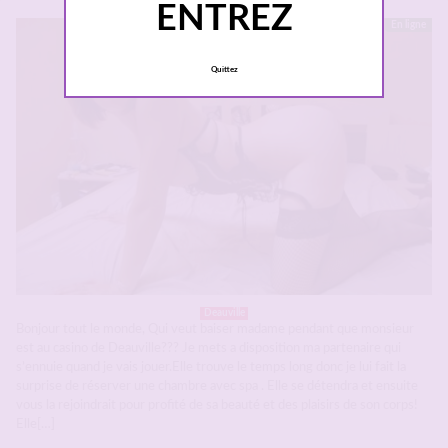
ENTREZ
En ligne
Quittez
Deauville
Bonjour tout le monde, Qui veut baiser madame pendant que monsieur
est au casino de Deauville??? Je mets a disposition ma partenaire qui
s’ennuie quand je vais jouer.Elle trouve le temps long donc je lui fait la
surprise de réserver une chambre avec spa . Elle se détendra et ensuite
vous la rejoindrait pour profité de sa beauté et des plaisirs de son corps!
Elle[…]