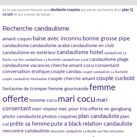
Ici tu vas pouvoir trouver une
etudiante coquine
qui est en recherche d'un
plan Q
ce soir
et qui a envie de baiser ...
Recherche candaulisme
baise avec inconnu
bonne grosse pipe
amant coquin
candaulisme
candaulisme arabe
candaulisme en club
candaulisme hotel
candaulisme en extérieur
candaulisme La
candaulisme plage
Roche-sur-Yon
candaulisme La Rochelle
candaulisme Laval
candaulisme vacances
cherche amant
cocu consentant
conversation érotique
couple candau
couple candauliste La Rochelle
couple cuckold
couple cherche amant
couple candauliste Montauban
femme
fantasme de tromper
femme gourmande
mari cocu
offerte
mari
homme cocu
consentant
mari voyeur
mec pour trio
offerte en gangbang
plan candauliste
photo candauliste
photos coquines
plan
prête sa femme
pute a black
relation candauliste
cul
rencontre candauliste
rencontre candauliste La Roche-sur-Yon
rencontre