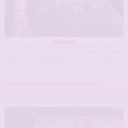
A moins de 5Km
Je vous présente Lydie, pour un plan candau en extérieur. Cette belle
blonde sera disponible pour de l’exhib, elle aime se promener et aguicher
les hommes en ôtant ses vêtements au fur et à mesure de sa balade …
D’autres fois elle est prête et disposée a recevoir vous coups de buttoir,
installée confortablement à 4 pattes , le cul bien relevé et cambrée ,[…]
Plan candau avec ma blonde en extérieur.
En ligne